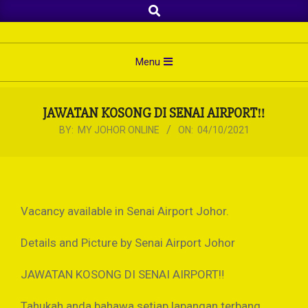
Search
Skip
to
content
Primary
Menu
Navigation
Menu
JAWATAN KOSONG DI SENAI AIRPORT‼
BY:
MY JOHOR ONLINE
ON:
04/10/2021
Vacancy available in Senai Airport Johor.
Details and Picture by Senai Airport Johor
JAWATAN KOSONG DI SENAI AIRPORT‼
Tahukah anda bahawa setiap lapangan terbang